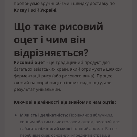
пропонуємо зручні об'єми і швидку доставку по
Києву
і всій
Україні
.
Що таке рисовий
оцет і чим він
відрізняється?
Рисовий оцет
- це традиційний продукт для
багатьох азіатських країн, який отримують шляхом
ферментації рису (або рисового вина). Процес
схожий на виробництво інших видів оцту, але
результат унікальний.
Ключові відмінності від знайомих нам оцтів:
М'якість і делікатність:
Порівняно з яблучним,
винним або тим паче столовим оцтом, рисовий має
набагато
ніжніший смак
і тонший аромат. Він не
перебиває смак основних інгредієнтів страви, а