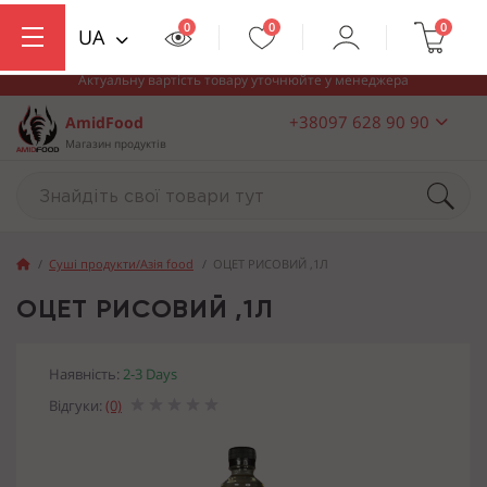
0
0
0
UA
Актуальну вартість товару уточнюйте у менеджера
+38097 628 90 90
AmidFood
Магазин продуктів
Суші продукти/Азія food
ОЦЕТ РИСОВИЙ ,1Л
ОЦЕТ РИСОВИЙ ,1Л
Наявність:
2-3 Days
Відгуки:
(0)