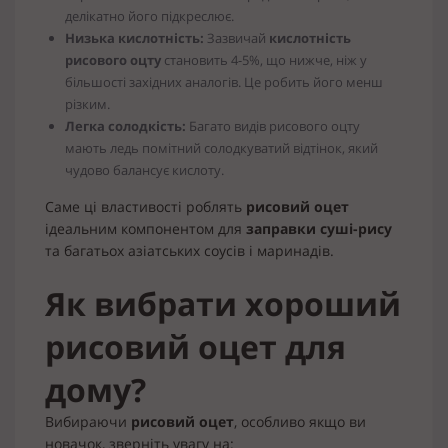
делікатно його підкреслює.
Низька кислотність:
Зазвичай
кислотність
рисового оцту
становить 4-5%, що нижче, ніж у
більшості західних аналогів. Це робить його менш
різким.
Легка солодкість:
Багато видів рисового оцту
мають ледь помітний солодкуватий відтінок, який
чудово балансує кислоту.
Саме ці властивості роблять
рисовий оцет
ідеальним компонентом для
заправки суші-рису
та багатьох азіатських соусів і маринадів.
Як вибрати хороший
рисовий оцет для
дому?
Вибираючи
рисовий оцет
, особливо якщо ви
новачок, зверніть увагу на: