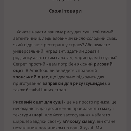
Схожі товари
Хочете надати вашому рису для суші той самий
автентичний, ледь вловимий кисло-солодкий смак,
який відрізняє ресторанну страву? Або шукаєте
універсальний інгредієнт, здатний додати
родзинку азіатським салатам, маринадам і соусам?
Секрет простий - вам потрібен якісний
рисовий
оцет
! В Amidfood ви знайдете справжній
японський оцет
, що ідеально підходить для
приготування
заправки для рису (сушидзе)
, а
також безлічі інших страв.
Рисовий оцет для суші
- це не просто примха, це
необхідність для досягнення правильного смаку і
текстури
шарі
. Але його застосування набагато
ширше! Завдяки своєму
м'якому смаку
, він стане
незамінним помічником на вашій кухні. Ми