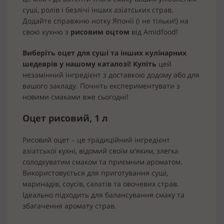
суші, ролів і безлічі інших азіатських страв.
Додайте справжню нотку Японії (і не тільки!) на
свою кухню з
рисовим оцтом
від Amidfood!
Виберіть оцет для суші та інших кулінарних
шедеврів у нашому каталозі! Купіть
цей
незамінний інгредієнт з доставкою додому або для
вашого закладу. Почніть експериментувати з
новими смаками вже сьогодні!
Оцет рисовий, 1 л
Рисовий оцет – це традиційний інгредієнт
азіатської кухні, відомий своїм м'яким, злегка
солодкуватим смаком та приємним ароматом.
Використовується для приготування суші,
маринадів, соусів, салатів та овочевих страв.
Ідеально підходить для балансування смаку та
збагачення аромату страв.