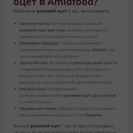
оцет в Amidfood?
Обираючи
рисовий оцет
у нас, ви отримуєте:
Автентичність:
Ми пропонуємо справжній
рисовий оцет для суші
, який використовують
професіонали та любителі японської кухні.
Перевірені бренди:
У нашому асортименті
представлені відомі марки (наприклад,
Mizkan
), що
зарекомендували себе на ринку.
Зручні об'єми:
Ви можете
купити рисовий оцет
як
у невеликих пляшечках для проби або рідкісного
використання, так і у більших форматах для
регулярного застосування або для потреб HoReCa.
Вигідна ціна:
Ми пропонуємо
конкурентоспроможну
рисовий оцет ціна
в
Києві
та по всій Україні.
Надійна доставка:
Швидко й акуратно доставимо
ваше замовлення в будь-яку точку
України
.
Якісний
рисовий оцет
- це не просто інгредієнт,
це ключ до автентичного смаку ваших улюблених