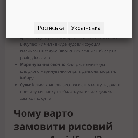
ніжного смаку. Спробуйте замаринувати курку, рибу,
тофу або навіть яловичину в суміші рисового оцту,
соєвого соусу, часнику, імбиру і невеликої кількості
олії.
Російська
Українська
Діп-соуси:
Змішайте рисовий оцет із соєвим соусом,
краплею кунжутної олії, дрібно нарізаною зеленою
цибулею чи чилі - вийде чудовий соус для
вмочування ґедзьо (японських пельменів), спрінг-
ролів, дім-самів.
Маринування овочів:
Використовуйте для
швидкого маринування огірків, дайкона, моркви,
імбиру.
Супи:
Кілька крапель рисового оцту можуть додати
приємну кислинку та збалансувати смак деяких
азіатських супів.
Чому варто
замовити рисовий