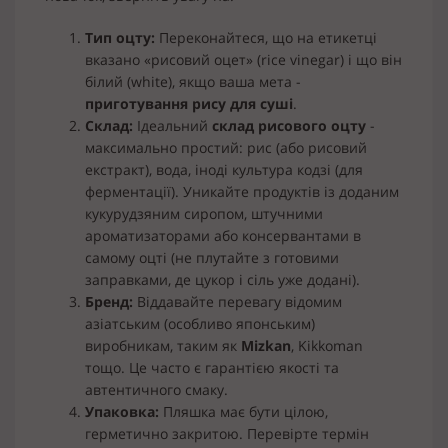
Тип оцту:
Переконайтеся, що на етикетці
вказано «рисовий оцет» (rice vinegar) і що він
білий (white), якщо ваша мета -
приготування рису для суші
.
Склад:
Ідеальний
склад рисового оцту
-
максимально простий: рис (або рисовий
екстракт), вода, іноді культура кодзі (для
ферментації). Уникайте продуктів із доданим
кукурудзяним сиропом, штучними
ароматизаторами або консервантами в
самому оцті (не плутайте з готовими
заправками, де цукор і сіль уже додані).
Бренд:
Віддавайте перевагу відомим
азіатським (особливо японським)
виробникам, таким як
Mizkan
, Kikkoman
тощо. Це часто є гарантією якості та
автентичного смаку.
Упаковка:
Пляшка має бути цілою,
герметично закритою. Перевірте термін