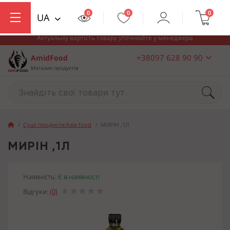
0
0
0
UA
Актуальну вартість товару уточнюйте у менеджера
+38097 628 90 90
AmidFood
Магазин продуктів
Суші продукти/Азія food
МИРІН ,1Л
МИРІН ,1Л
Наявність:
Є в наявності
Відгуки:
(0)