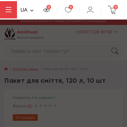
0
0
0
UA
Актуальну вартість товару уточнюйте у менеджера
+38097 628 90 90
AmidFood
Магазин продуктів
Побутові товари
Пакет для сміття, 120 л, 10 шт
Пакет для сміття, 120 л, 10 шт
Наявність:
Є в наявності
Відгуки:
(0)
Хіт продаж