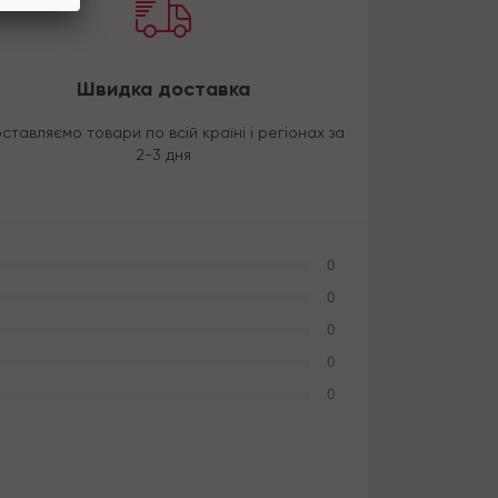
Швидка доставка
ставляємо товари по всій країні і регіонах за
2-3 дня
0
0
0
0
0