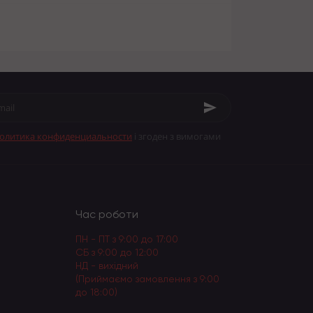
олитика конфиденциальности
і згоден з вимогами
Час роботи
ПН - ПТ з 9:00 до 17:00
СБ з 9:00 до 12:00
НД - вихідний
(Приймаємо замовлення з 9:00
до 18:00)