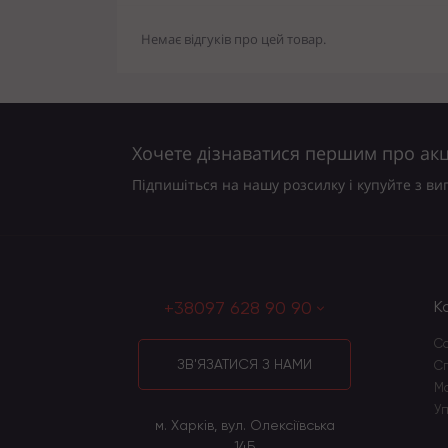
Немає відгуків про цей товар.
Хочете дізнаватися першим про акці
Підпишіться на нашу розсилку і купуйте з ви
+38097 628 90 90
К
Со
ЗВ'ЯЗАТИСЯ З НАМИ
Сп
Ма
Уп
м. Харків, вул. Олексіївська
14Б