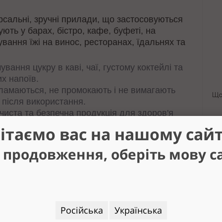
рсальні, зручні прилади, що застосовуються
ують у барах, бістро, кафе, буфеті, на
ування їжі на винос, ресторанах, їдальнях та
вання цукру в каві, чаї, густому коктейлі та
х напоїв.
е ламаються, не промокають і не вимагають
Що
ь після використання.
чиста та безпечна продукція для здоров'я
ітаємо вас на нашому сайт
 продовження, оберіть мову с
Російська
Українська