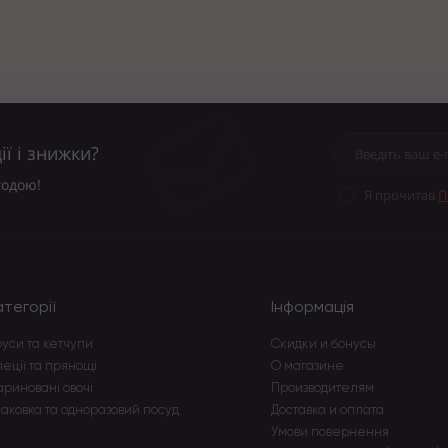
ї і знижки?
годою!
Я прочитав
П
атегорії
Інформація
уси та кетчупи
Скидки и бонусы
еції та прянощі
О магазине
риновані овочі
Производителям
аковка та одноразовий посуд
Доставка и оплата
Умови повернення