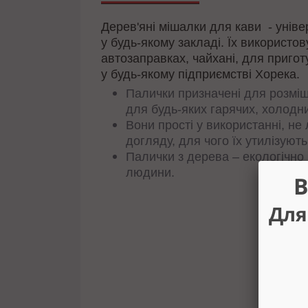
Дерев'яні мішалки для кави - уніве
у будь-якому закладі. Їх використов
автозаправках, чайхані, для пригот
у будь-якому підприємстві Хорека.
Палички призначені для розмішу
для будь-яких гарячих, холодни
Вони прості у використанні, н
догляду, для чого їх утилізуют
Палички з дерева – екологічно 
людини.
В
Для