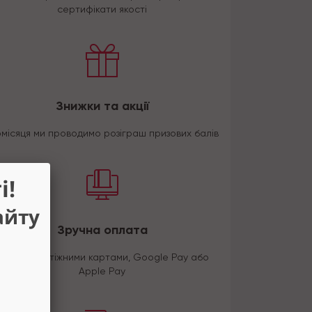
сертифікати якості
Знижки та акції
місяця ми проводимо розіграш призових балів
і!
айту
Зручна оплата
Платіть платіжними картами, Google Pay або
Apple Pay