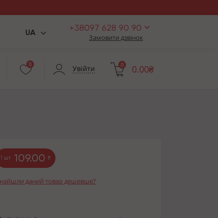
+38097 628 90 90
UA
Замовити дзвінок
0
0
0.00₴
Увійти
109.00
1 шт.
₴
найшли даний товар дешевше?