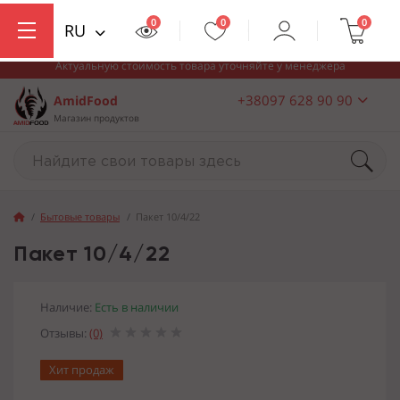
0
0
0
RU
Актуальную стоимость товара уточняйте у менеджера
+38097 628 90 90
AmidFood
Магазин продуктов
Бытовые товары
Пакет 10/4/22
Пакет 10/4/22
Наличие:
Есть в наличии
Отзывы:
(0)
Хит продаж