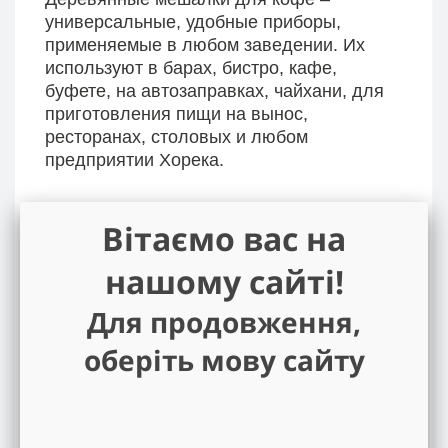
универсальные, удобные приборы,
применяемые в любом заведении. Их
используют в барах, бистро, кафе,
буфете, на автозаправках, чайхани, для
приготовления пищи на вынос,
ресторанах, столовых и любом
предприятии Хорека.
Вітаємо вас на
- Палочки предназначены для
размешивания сахара в кофе, чае, густом
нашому сайті!
коктейле и любых горячих, холодных
Для продовження,
напитков.
оберіть мову сайту
- Они просты в использовании, не
ломаются, не промокают и не требуют
ухода, зачем их утилизируют после
использования.