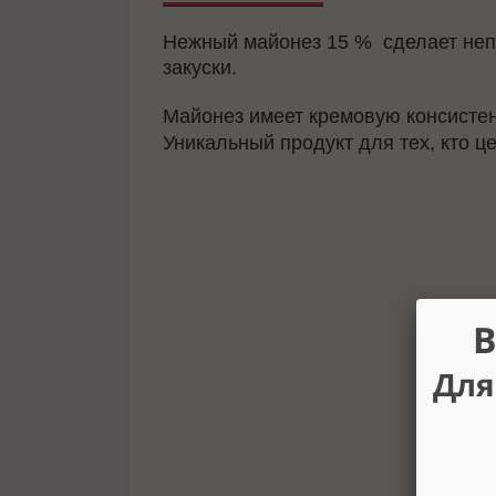
Нежный майонез 15 % сделает неп
закуски
.
Майонез имеет кремовую консисте
Уникальный продукт для тех, кто 
В
Для