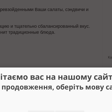
ревзойденными Ваши салаты, сэндвичи и
нцию и тщательно сбалансированный вкус.
ценит традиционные блюда.
Ка
ітаємо вас на нашому сайт
 продовження, оберіть мову с
П