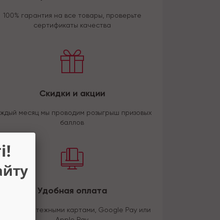
100% гарантия на все товары, проверьте
сертификаты качества
Скидки и акции
ждый месяц мы проводим розыгрыш призовых
баллов
і!
айту
Удобная оплата
латите платежными картами, Google Pay или
Apple Pay