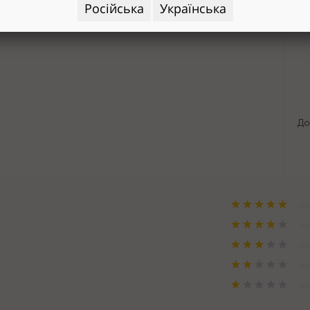
Російська
Українська
До