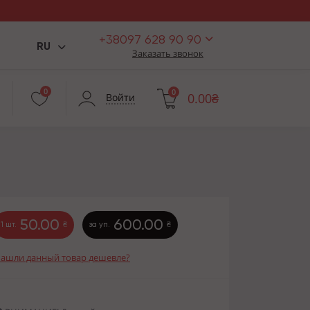
+38097 628 90 90
RU
Заказать звонок
0
0
0.00₴
Войти
50.00
600.00
1 шт.
₴
за уп.
₴
ашли данный товар дешевле?