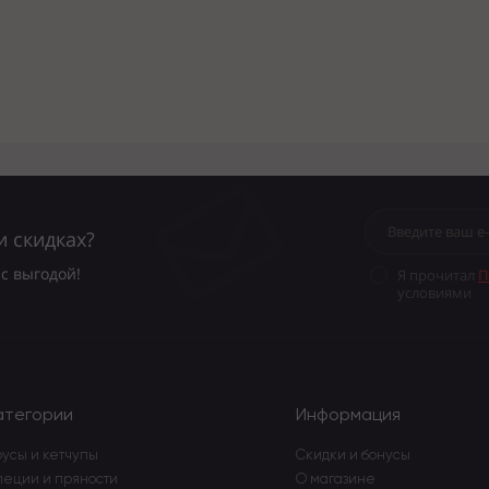
и скидках?
с выгодой!
Я прочитал
П
условиями
атегории
Информация
усы и кетчупы
Скидки и бонусы
пеции и пряности
О магазине