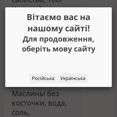
Калорийность

Вітаємо вас на
171.00ккал

Белки

нашому сайті!
1.23г

Для продовження,
Жиры

оберіть мову сайту
18.43г

Углеводы

4.78г

Російська
Українська
Состав

Маслины без 
косточки, вода, 
соль, 