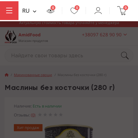
0
0
0
RU
Актуальную стоимость товара уточняйте у менеджера
+38097 628 90 90
AmidFood
Магазин продуктов
Маринованные овощи
Маслины без косточки (280 г)
Маслины без косточки (280 г)
Наличие:
Есть в наличии
Отзывы:
(0)
Хит продаж