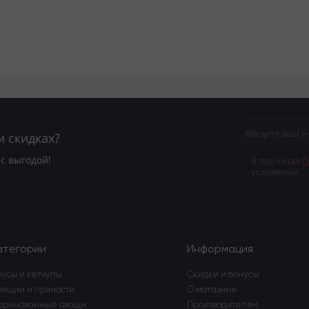
и скидках?
с выгодой!
Я прочитал
П
условиями
атегории
Информация
усы и кетчупы
Скидки и бонусы
пеции и пряности
О магазине
аринованные овощи
Производителям