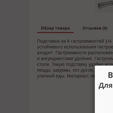
Обзор товара
Отзывов (0)
Подставка на 6 гастроемкостей 1/4
устойчивого использования гастро
входят!
Гастроемкости расположены
и ингредиентами удобнее. Гастрое
столе. Такую подставку удобно исп
пиццы, шаурмы, хот-догов, гамбург
В
уличной еды. Материал: нержавеющ
Для