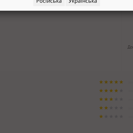
Російська
Українська
До