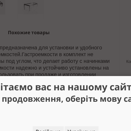
Похожие товары
 предназначена для установки и удобного
емкостей.
Гастроемкости в комплект не
 под углом, что делает работу с начинками
Ка
мкости надежно и устойчиво установлены на
ользовать при продаже и изготовлении
еров, мороженого, пончиков и других видов
ітаємо вас на нашому сайт
ая сталь. Размер: 100х27 см.
 продовження, оберіть мову с
П