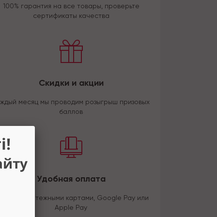
100% гарантия на все товары, проверьте
сертификаты качества
Скидки и акции
ждый месяц мы проводим розыгрыш призовых
баллов
і!
айту
Удобная оплата
латите платежными картами, Google Pay или
Apple Pay