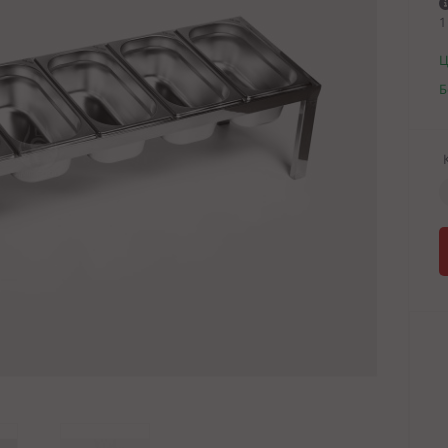
1
Ц
Б