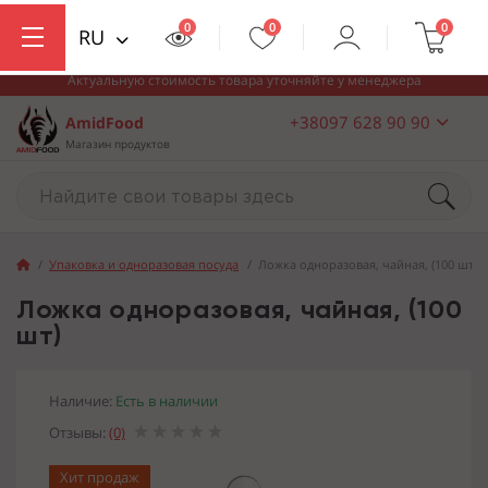
0
0
0
RU
Актуальную стоимость товара уточняйте у менеджера
+38097 628 90 90
AmidFood
Магазин продуктов
Упаковка и одноразовая посуда
Ложка одноразовая, чайная, (100 шт)
Ложка одноразовая, чайная, (100
шт)
Наличие:
Есть в наличии
Отзывы:
(0)
Хит продаж